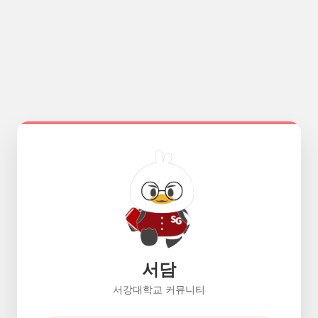
서담
서강대학교 커뮤니티