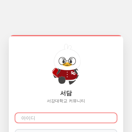
서담
서강대학교 커뮤니티