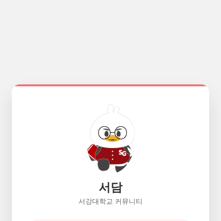
서담
서강대학교 커뮤니티