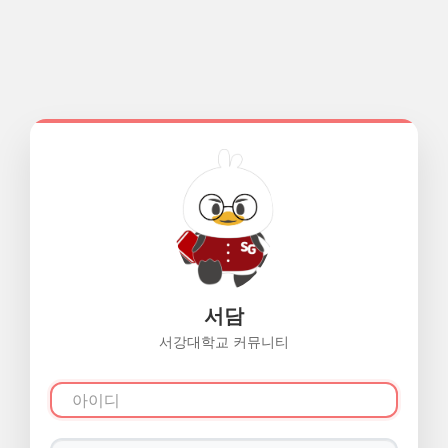
서담
서강대학교 커뮤니티