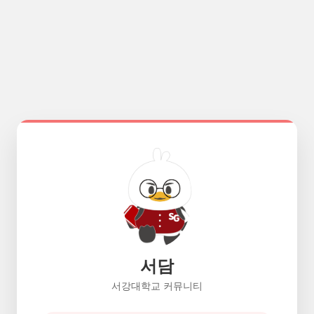
서담
서강대학교 커뮤니티