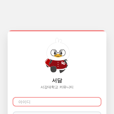
서담
서강대학교 커뮤니티