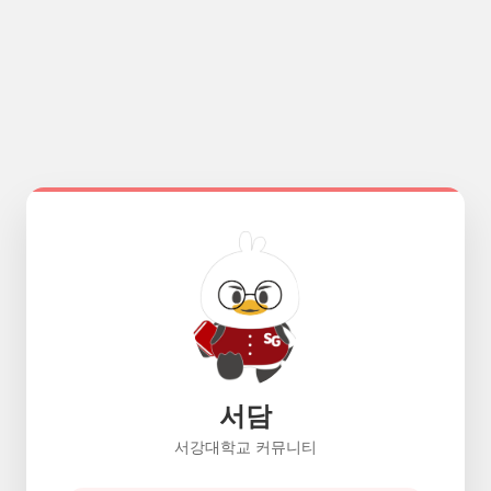
서담
서강대학교 커뮤니티