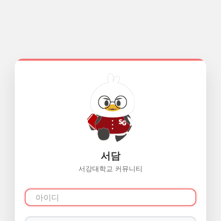
서담
서강대학교 커뮤니티