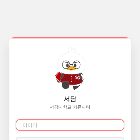
서담
서강대학교 커뮤니티