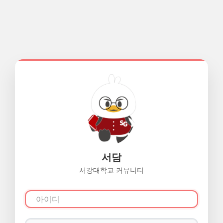
서담
서강대학교 커뮤니티