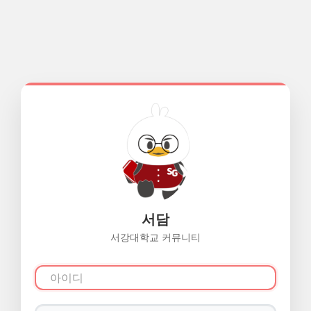
서담
서강대학교 커뮤니티