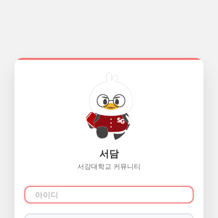
서담
서강대학교 커뮤니티