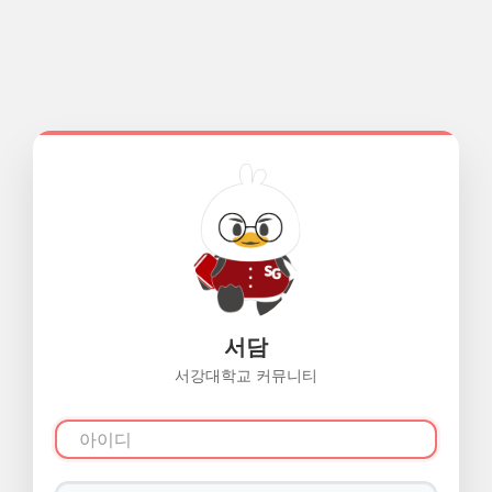
서담
서강대학교 커뮤니티