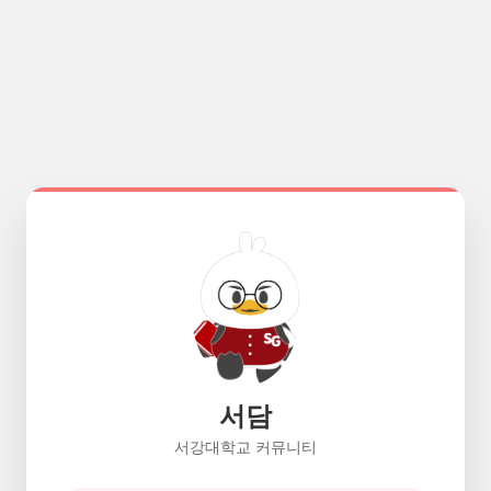
서담
서강대학교 커뮤니티