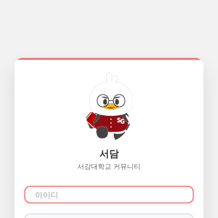
서담
서강대학교 커뮤니티