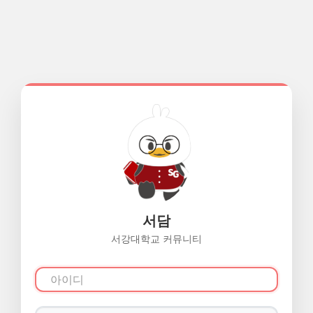
서담
서강대학교 커뮤니티