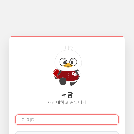
서담
서강대학교 커뮤니티