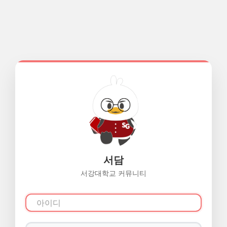
서담
서강대학교 커뮤니티