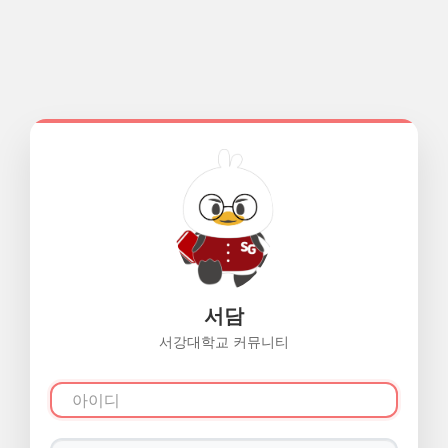
서담
서강대학교 커뮤니티