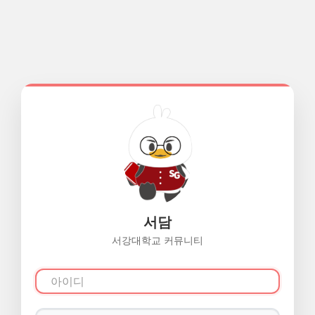
서담
서강대학교 커뮤니티