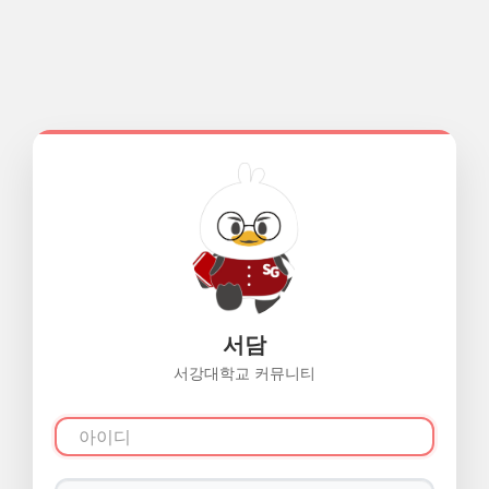
서담
서강대학교 커뮤니티