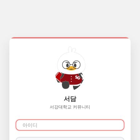
서담
서강대학교 커뮤니티