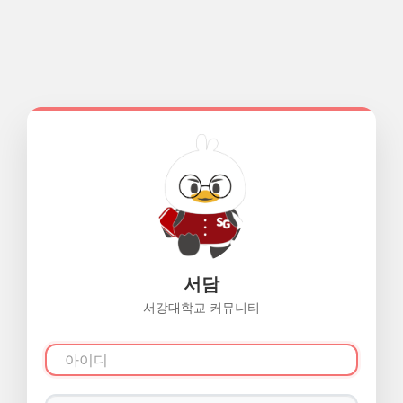
서담
서강대학교 커뮤니티