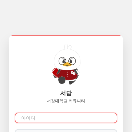
서담
서강대학교 커뮤니티