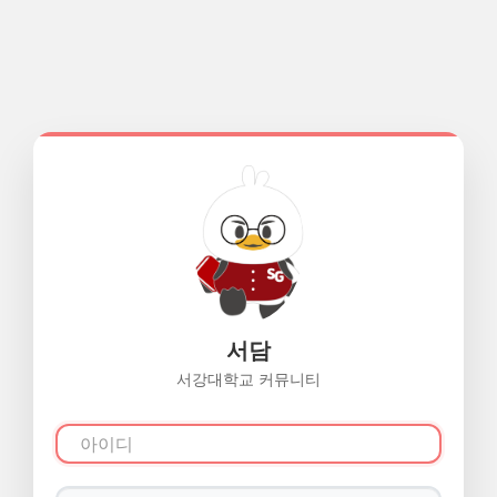
서담
서강대학교 커뮤니티