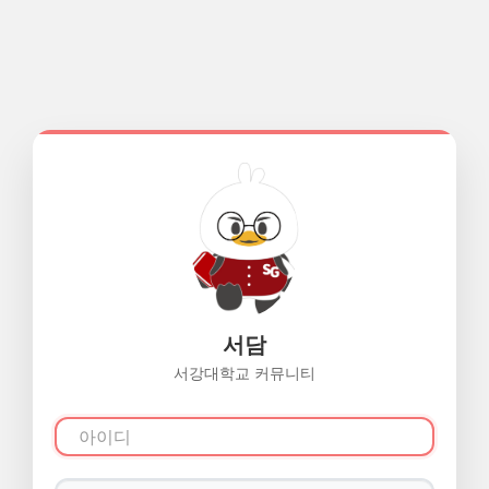
서담
서강대학교 커뮤니티