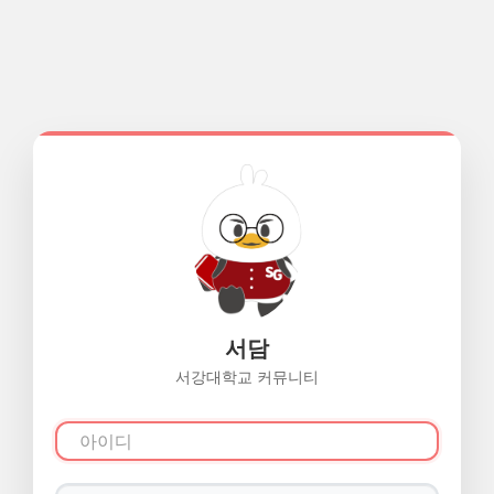
서담
서강대학교 커뮤니티