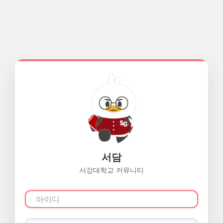
서담
서강대학교 커뮤니티