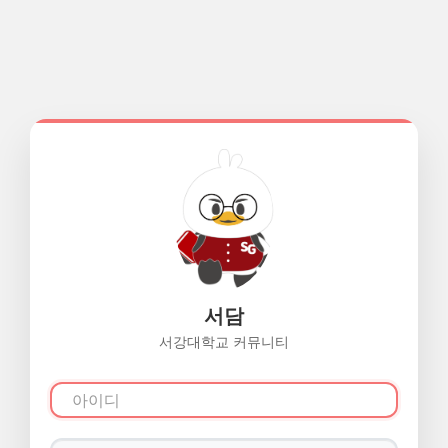
서담
서강대학교 커뮤니티