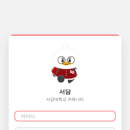
서담
서강대학교 커뮤니티