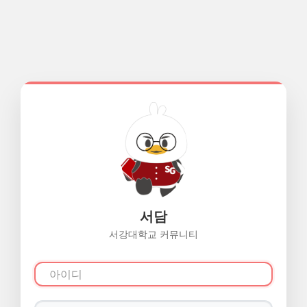
서담
서강대학교 커뮤니티