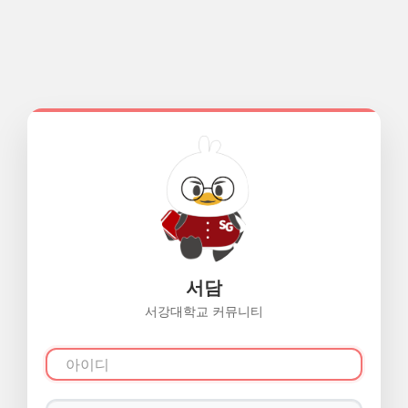
서담
서강대학교 커뮤니티