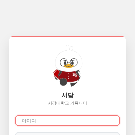
서담
서강대학교 커뮤니티