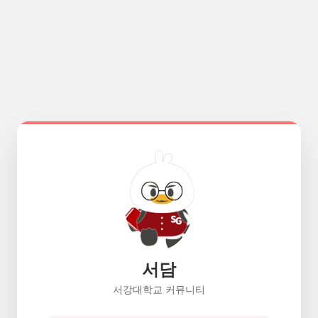
서담
서강대학교 커뮤니티