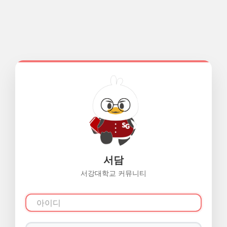
서담
서강대학교 커뮤니티