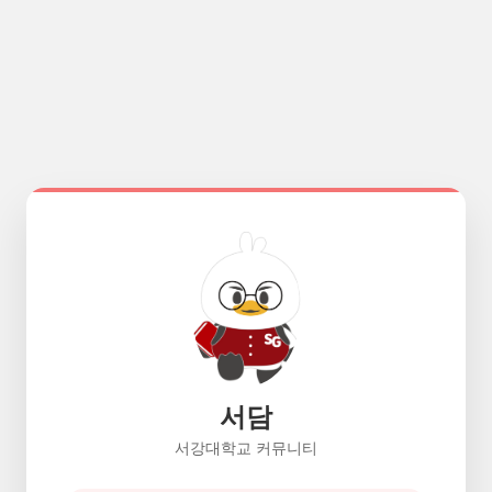
서담
서강대학교 커뮤니티