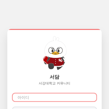
서담
서강대학교 커뮤니티