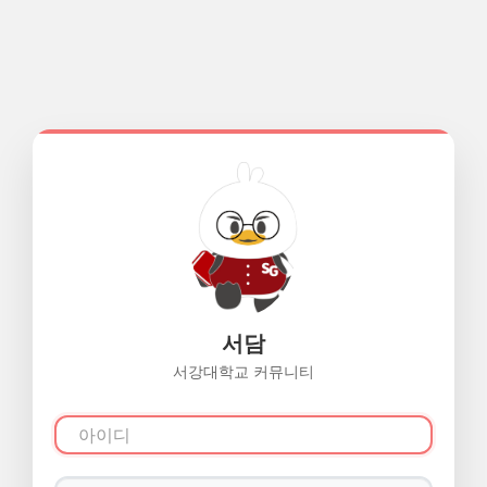
서담
서강대학교 커뮤니티