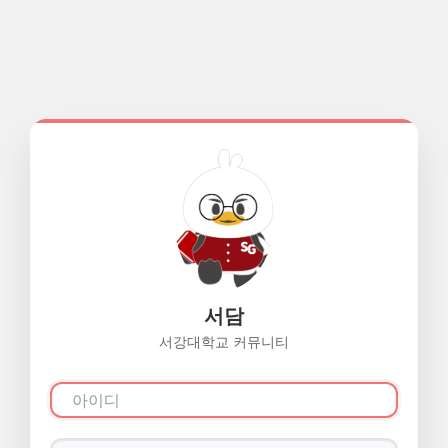
서담
서강대학교 커뮤니티