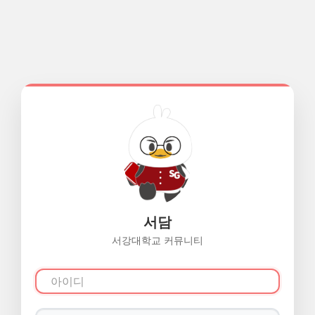
서담
서강대학교 커뮤니티