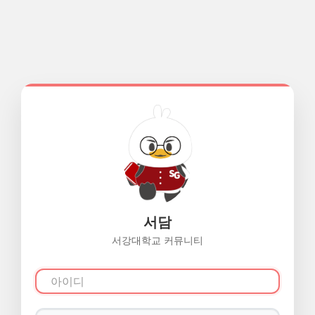
서담
서강대학교 커뮤니티