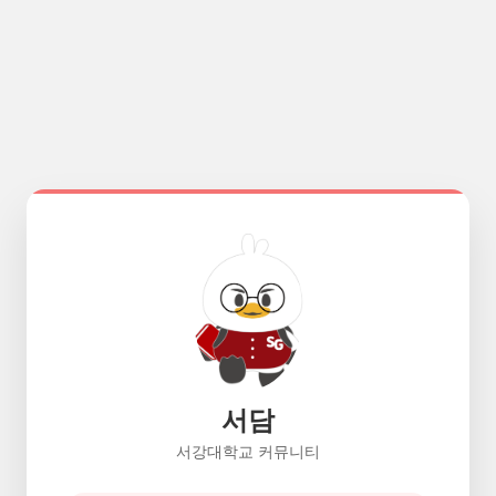
서담
서강대학교 커뮤니티