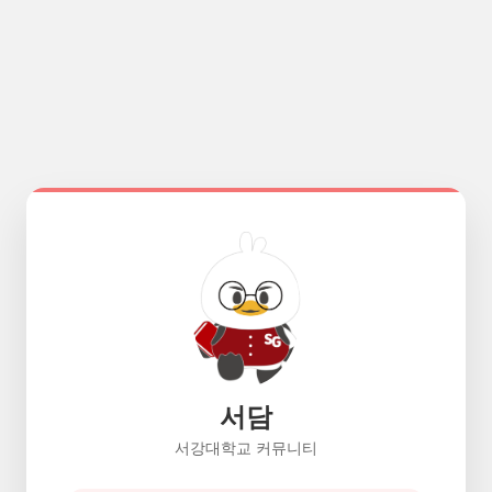
서담
서강대학교 커뮤니티