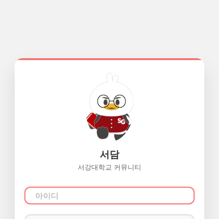
서담
서강대학교 커뮤니티