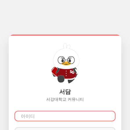
서담
서강대학교 커뮤니티