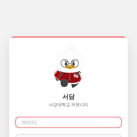
서담
서강대학교 커뮤니티