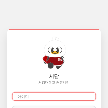
서담
서강대학교 커뮤니티