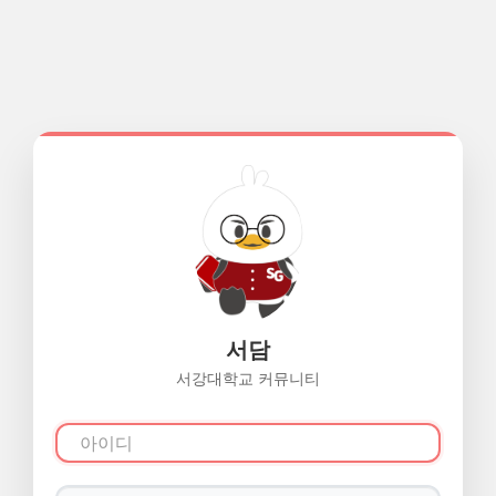
서담
서강대학교 커뮤니티