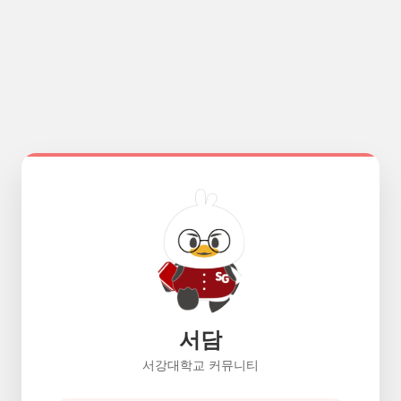
서담
서강대학교 커뮤니티