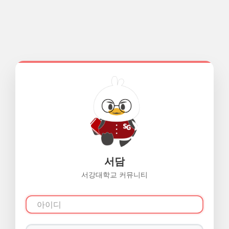
서담
서강대학교 커뮤니티